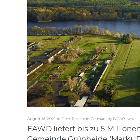
August 16, 2021
in
Press Release in German
by
DGAP-News
EAWD liefert bis zu 5 Millione
Gemeinde Grünheide (Mark), 