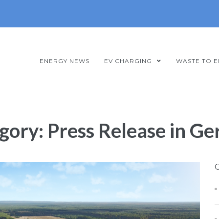
ENERGY NEWS
EV CHARGING
WASTE TO 
gory:
Press Release in G