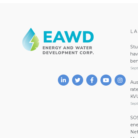
L
Stu
hav
ben
Sep
Aus
rat
KV
Sep
SOS
ene
Net