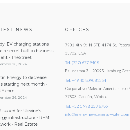
ATEST NEWS
OFFICES
dy: EV charging stations
7901 4th St. N STE 4174 St. Peters
e a secret built-in business
33702, USA
efit - TheStreet
Tel. (727) 677 9408
tember 26, 2024
Ballindamm 3 – 20095 Hamburg Ger
tin Energy to decrease
Tel. +49 40 809081354
es starting next month -
Corporativo Malecón Américas piso 5
UE.com
77503, Cancún, México.
tember 26, 2024
Tel. +52 1 998 253 6785
 issued for Ukraine’s
info@energy.news.energy-water.com
rgy infrastructure - REMI
work - Real Estate